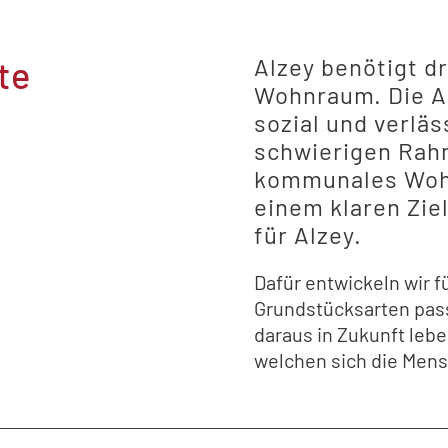
Alzey benötigt d
te
Wohnraum. Die A
sozial und verläs
schwierigen Rah
kommunales Woh
einem klaren Zi
für Alzey.
Dafür entwickeln wir f
Grundstücksarten pa
daraus in Zukunft lebe
welchen sich die Men