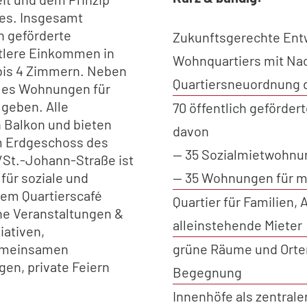
es. Insgesamt
h geförderte
Zukunftsgerechte Entw
tlere Einkommen in
Wohnquartiers mit Na
bis 4 Zimmern. Neben
Quartiersneuordnung 
d es Wohnungen für
 geben. Alle
70 öffentlich geförde
 Balkon und bieten
davon
Im Erdgeschoss des
— 35 Sozialmietwohn
St.-Johann-Straße ist
— 35 Wohnungen für m
 für soziale und
dem Quartierscafé
Quartier für Familien, 
ne Veranstaltungen &
alleinstehende Mieter
iativen,
grüne Räume und Orten
gemeinsamen
en, private Feiern
Begegnung
Innenhöfe als zentrale