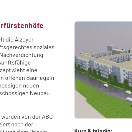
urfürstenhöfe
lt die Alzeyer
ftsgerechtes soziales
 Nachverdichtung
kunftsfähige
ept sieht eine
en offenen Bauriegeln
chossigen neuen
eschossigen Neubau
n wurden von der ABG
ziert nach der
Kurz & bündig:
it und dem Prinzip