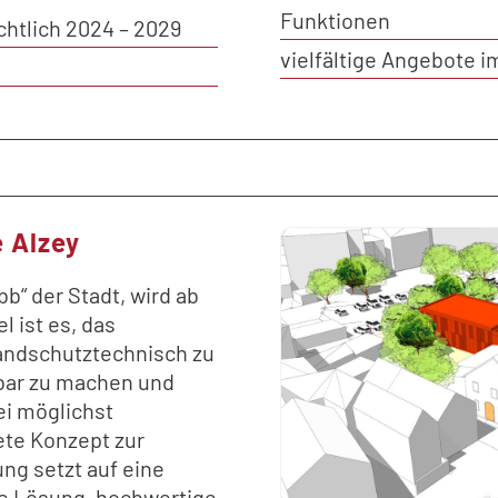
Funktionen
htlich 2024 – 2029
vielfältige Angebote i
e Alzey
bb“ der Stadt, wird ab
l ist es, das
ndschutztechnisch zu
zbar zu machen und
ei möglichst
ete Konzept zur
ng setzt auf eine
he Lösung, hochwertige