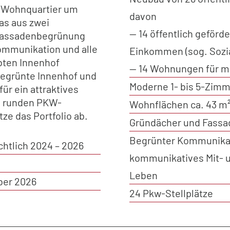
es Wohnquartier um
davon
as aus zwei
— 14 öffentlich geförd
 Fassadenbegrünung
Kommunikation und alle
Einkommen (sog. Soz
bten Innenhof
— 14 Wohnungen für m
begrünte Innenhof und
Moderne 1- bis 5-Zi
ür ein attraktives
h runden PKW-
Wohnflächen ca. 43 m² 
tze das Portfolio ab.
Gründächer und Fass
Begrünter Kommunikati
htlich 2024 – 2026
kommunikatives Mit- u
Leben
ber 2026
24 Pkw-Stellplätze