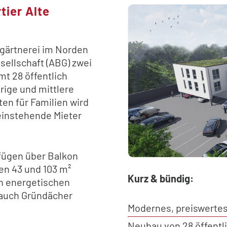
ier Alte
tgärtnerei im Norden
sellschaft (ABG) zwei
t 28 öffentlich
rige und mittlere
n für Familien wird
einstehende Mieter
ügen über Balkon
en 43 und 103 m²
Kurz & bündig:
n energetischen
 auch Gründächer
Modernes, preiswerte
Neubau von 28 öffentl