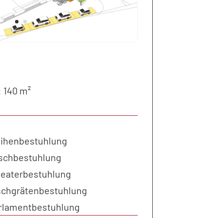
: 140 m²
Reihenbestuhlung
Tischbestuhlung
Theaterbestuhlung
Fischgrätenbestuhlung
Parlamentbestuhlung