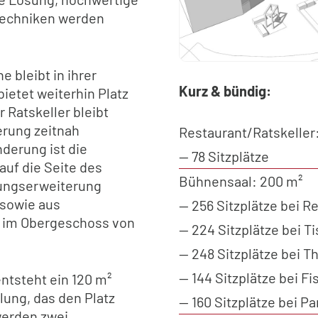
techniken werden
 bleibt in ihrer
Kurz & bündig:
bietet weiterhin Platz
 Ratskeller bleibt
erung zeitnah
Restaurant/Ratskeller
derung ist die
— 78 Sitzplätze
uf die Seite des
Bühnensaal: 200 m²
zungserweiterung
 sowie aus
— 256 Sitzplätze bei 
 im Obergeschoss von
— 224 Sitzplätze bei 
— 248 Sitzplätze bei 
— 144 Sitzplätze bei 
ntsteht ein 120 m²
ung, das den Platz
— 160 Sitzplätze bei 
werden zwei